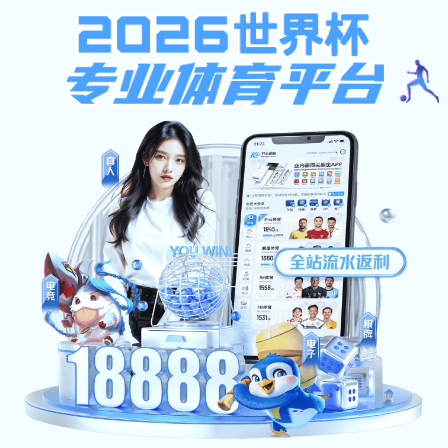
爱游戏(ayx)体育app在线登录入口-爱游戏世界杯（中国）
网站首页
公司简介
产品中心